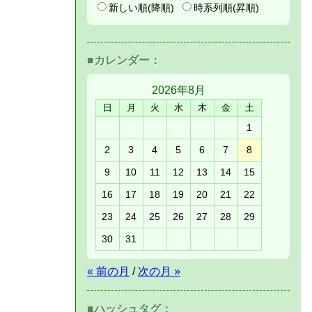
新しい順(降順)
時系列順(昇順)
■カレンダー：
2026年
8月
日
月
火
水
木
金
土
1
2
3
4
5
6
7
8
9
10
11
12
13
14
15
16
17
18
19
20
21
22
23
24
25
26
27
28
29
30
31
« 前の月
/
次の月 »
■ハッシュタグ：