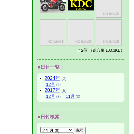
全2個
（総容量 100.3KB）
■日付一覧：
2024
年
(2)
12
月
(2)
2017
年
(6)
12
月
11
月
(3)
(3)
■日付検索：