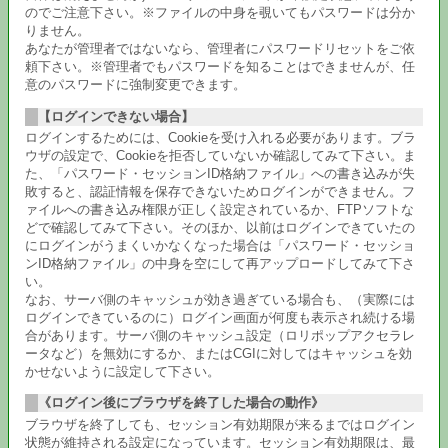
のでご注意下さい。※ファイルの中身を覗いてもパスワードは分か
りません。
あなたが管理者ではないなら、管理者にパスワードリセットをご依
頼下さい。※管理者でもパスワードを知ることはできませんが、任
意のパスワードに強制変更できます。
【ログインできない場合】
ログインするためには、Cookieを受け入れる必要があります。ブラ
ウザの設定で、Cookieを拒否していないか確認してみて下さい。ま
た、「パスワード・セッションID格納ファイル」への書き込みが失
敗すると、認証情報を保存できないためログインができません。フ
ァイルへの書き込み権限が正しく設定されているか、FTPソフトな
どで確認してみて下さい。そのほか、以前はログインできていたの
にログインがうまくいかなくなった場合は「パスワード・セッショ
ンID格納ファイル」の中身を空にして再アップロードしてみて下さ
い。
なお、サーバ側のキャッシュが効き過ぎている場合も、（実際には
ログインできているのに）ログイン画面が何度も表示され続ける場
合があります。サーバ側のキャッシュ設定（ロリポップアクセラレ
ータなど）を無効にするか、またはCGIに対してはキャッシュを効
かせないように設定して下さい。
《ログイン後にブラウザを終了した場合の動作》
ブラウザを終了しても、セッション有効期限が来るまではログイン
状態が維持される設定になっています。セッション有効期限は、最