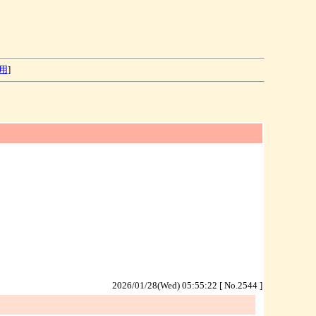
用
]
2026/01/28(Wed) 05:55:22 [ No.2544 ]