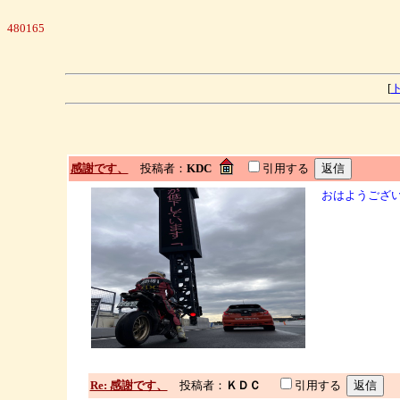
480165
[
感謝です、
投稿者：
KDC
引用する
おはようござ
Re: 感謝です、
投稿者：
ＫＤＣ
引用する