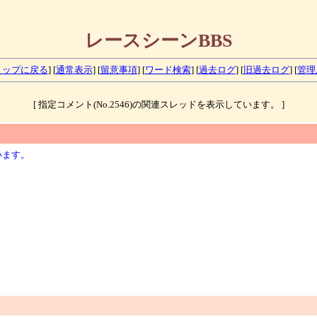
レースシーンBBS
トップに戻る
] [
通常表示
] [
留意事項
] [
ワード検索
] [
過去ログ
] [
旧過去ログ
] [
管理
[ 指定コメント(No.2546)の関連スレッドを表示しています。 ]
います。