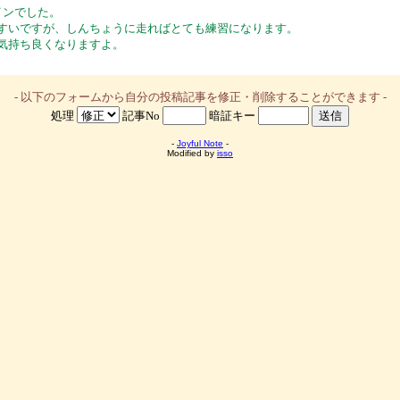
インでした。
すいですが、しんちょうに走ればとても練習になります。
気持ち良くなりますよ。
- 以下のフォームから自分の投稿記事を修正・削除することができます -
処理
記事No
暗証キー
-
Joyful Note
-
Modified by
isso